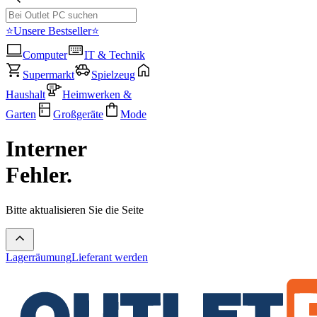
⭐Unsere Bestseller⭐
Computer
IT & Technik
Supermarkt
Spielzeug
Haushalt
Heimwerken &
Garten
Großgeräte
Mode
Interner
Fehler.
Bitte aktualisieren Sie die Seite
Lagerräumung
Lieferant werden