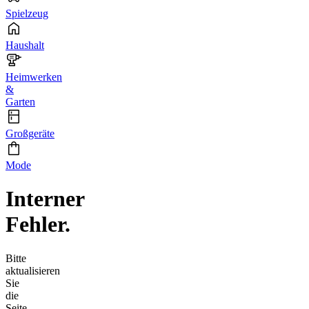
Spielzeug
Haushalt
Heimwerken
&
Garten
Großgeräte
Mode
Interner
Fehler.
Bitte
aktualisieren
Sie
die
Seite