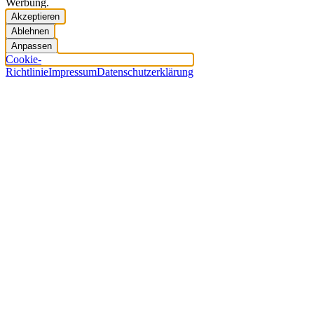
Werbung.
Akzeptieren
Ablehnen
Anpassen
Cookie-
Richtlinie
Impressum
Datenschutzerklärung