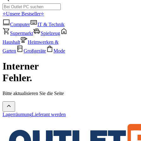
⭐Unsere Bestseller⭐
Computer
IT & Technik
Supermarkt
Spielzeug
Haushalt
Heimwerken &
Garten
Großgeräte
Mode
Interner
Fehler.
Bitte aktualisieren Sie die Seite
Lagerräumung
Lieferant werden