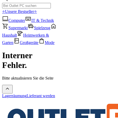
⭐Unsere Bestseller⭐
Computer
IT & Technik
Supermarkt
Spielzeug
Haushalt
Heimwerken &
Garten
Großgeräte
Mode
Interner
Fehler.
Bitte aktualisieren Sie die Seite
Lagerräumung
Lieferant werden