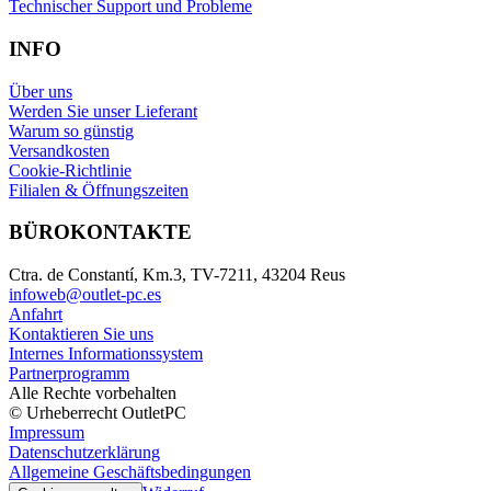
Technischer Support und Probleme
INFO
Über uns
Werden Sie unser Lieferant
Warum so günstig
Versandkosten
Cookie-Richtlinie
Filialen & Öffnungszeiten
BÜROKONTAKTE
Ctra. de Constantí, Km.3, TV-7211, 43204 Reus
infoweb@outlet-pc.es
Anfahrt
Kontaktieren Sie uns
Internes Informationssystem
Partnerprogramm
Alle Rechte vorbehalten
© Urheberrecht OutletPC
Impressum
Datenschutzerklärung
Allgemeine Geschäftsbedingungen