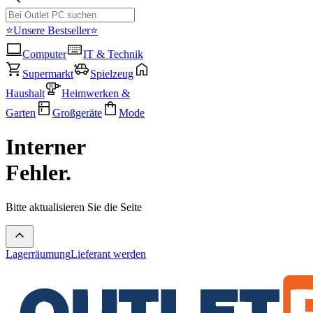
⭐Unsere Bestseller⭐
Computer
IT & Technik
Supermarkt
Spielzeug
Haushalt
Heimwerken &
Garten
Großgeräte
Mode
Interner
Fehler.
Bitte aktualisieren Sie die Seite
Lagerräumung
Lieferant werden