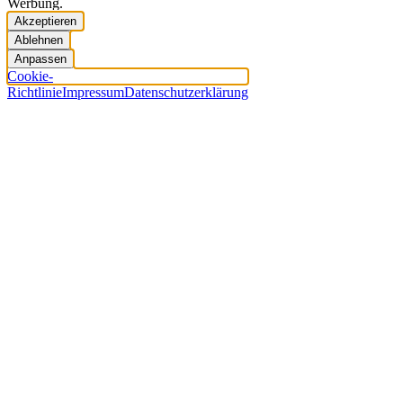
Werbung.
Akzeptieren
Ablehnen
Anpassen
Cookie-
Richtlinie
Impressum
Datenschutzerklärung