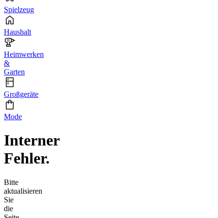
Spielzeug
Haushalt
Heimwerken
&
Garten
Großgeräte
Mode
Interner
Fehler.
Bitte
aktualisieren
Sie
die
Seite