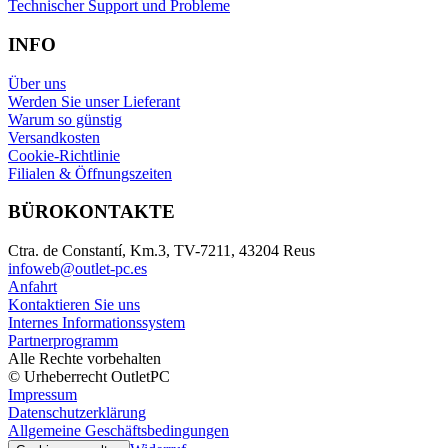
Technischer Support und Probleme
INFO
Über uns
Werden Sie unser Lieferant
Warum so günstig
Versandkosten
Cookie-Richtlinie
Filialen & Öffnungszeiten
BÜROKONTAKTE
Ctra. de Constantí, Km.3, TV-7211, 43204 Reus
infoweb@outlet-pc.es
Anfahrt
Kontaktieren Sie uns
Internes Informationssystem
Partnerprogramm
Alle Rechte vorbehalten
© Urheberrecht OutletPC
Impressum
Datenschutzerklärung
Allgemeine Geschäftsbedingungen