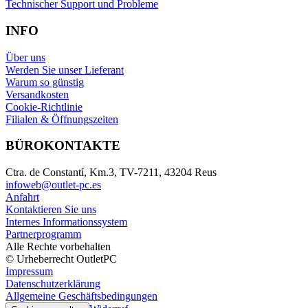
Technischer Support und Probleme
INFO
Über uns
Werden Sie unser Lieferant
Warum so günstig
Versandkosten
Cookie-Richtlinie
Filialen & Öffnungszeiten
BÜROKONTAKTE
Ctra. de Constantí, Km.3, TV-7211, 43204 Reus
infoweb@outlet-pc.es
Anfahrt
Kontaktieren Sie uns
Internes Informationssystem
Partnerprogramm
Alle Rechte vorbehalten
© Urheberrecht OutletPC
Impressum
Datenschutzerklärung
Allgemeine Geschäftsbedingungen