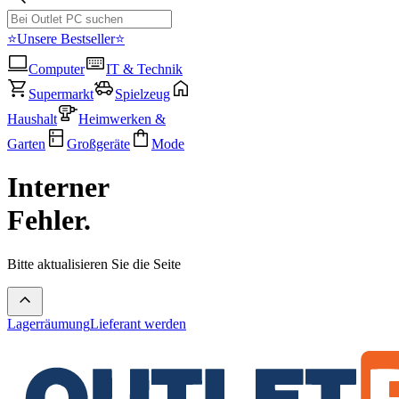
⭐Unsere Bestseller⭐
Computer
IT & Technik
Supermarkt
Spielzeug
Haushalt
Heimwerken &
Garten
Großgeräte
Mode
Interner
Fehler.
Bitte aktualisieren Sie die Seite
Lagerräumung
Lieferant werden