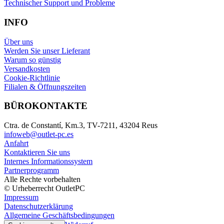
Technischer Support und Probleme
INFO
Über uns
Werden Sie unser Lieferant
Warum so günstig
Versandkosten
Cookie-Richtlinie
Filialen & Öffnungszeiten
BÜROKONTAKTE
Ctra. de Constantí, Km.3, TV-7211, 43204 Reus
infoweb@outlet-pc.es
Anfahrt
Kontaktieren Sie uns
Internes Informationssystem
Partnerprogramm
Alle Rechte vorbehalten
© Urheberrecht OutletPC
Impressum
Datenschutzerklärung
Allgemeine Geschäftsbedingungen