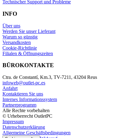
Technischer Support und Probleme
INFO
Über uns
Werden Sie unser Lieferant
Warum so günstig
Versandkosten
Cookie-Richtlinie
Filialen & Öffnungszeiten
BÜROKONTAKTE
Ctra. de Constantí, Km.3, TV-7211, 43204 Reus
infoweb@outlet-pc.es
Anfahrt
Kontaktieren Sie uns
Internes Informationssystem
Partnerprogramm
Alle Rechte vorbehalten
© Urheberrecht OutletPC
Impressum
Datenschutzerklärung
Allgemeine Geschäftsbedingungen