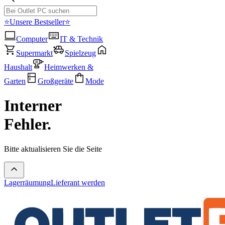
⭐Unsere Bestseller⭐
Computer
IT & Technik
Supermarkt
Spielzeug
Haushalt
Heimwerken &
Garten
Großgeräte
Mode
Interner
Fehler.
Bitte aktualisieren Sie die Seite
Lagerräumung
Lieferant werden