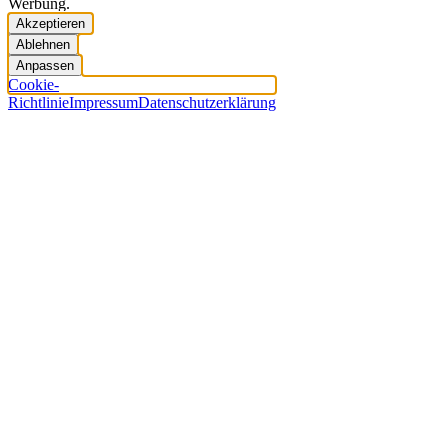
Werbung.
Akzeptieren
Ablehnen
Anpassen
Cookie-
Richtlinie
Impressum
Datenschutzerklärung