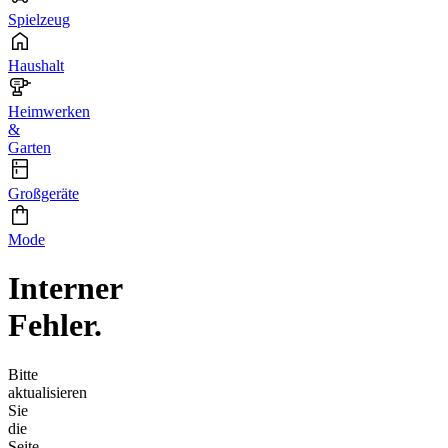
Spielzeug
Haushalt
Heimwerken
&
Garten
Großgeräte
Mode
Interner
Fehler.
Bitte
aktualisieren
Sie
die
Seite