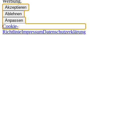
Werbung.
Akzeptieren
Ablehnen
Anpassen
Cookie-
Richtlinie
Impressum
Datenschutzerklärung