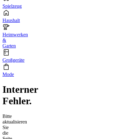
Spielzeug
Haushalt
Heimwerken
&
Garten
Großgeräte
Mode
Interner
Fehler.
Bitte
aktualisieren
Sie
die
Seite