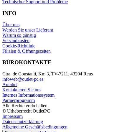
Technischer Support und Probleme
INFO
Über uns
Werden Sie unser Lieferant
Warum so günstig
Versandkosten
Cookie-Richtlinie
Filialen & Öffnungszeiten
BÜROKONTAKTE
Ctra. de Constantí, Km.3, TV-7211, 43204 Reus
infoweb@outlet-pc.es
Anfahrt
Kontaktieren Sie uns
Internes Informationssystem
Partnerprogramm
Alle Rechte vorbehalten
© Urheberrecht OutletPC
Impressum
Datenschutzerklärung
Allgemeine Geschäftsbedingungen