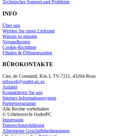
Technischer Support und Probleme
INFO
Über uns
Werden Sie unser Lieferant
Warum so günstig
Versandkosten
Cookie-Richtlinie
Filialen & Öffnungszeiten
BÜROKONTAKTE
Ctra. de Constantí, Km.3, TV-7211, 43204 Reus
infoweb@outlet-pc.es
Anfahrt
Kontaktieren Sie uns
Internes Informationssystem
Partnerprogramm
Alle Rechte vorbehalten
© Urheberrecht OutletPC
Impressum
Datenschutzerklärung
Allgemeine Geschäftsbedingungen