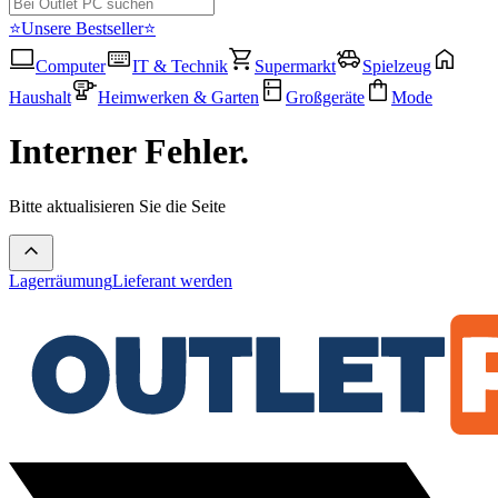
⭐Unsere Bestseller⭐
Computer
IT & Technik
Supermarkt
Spielzeug
Haushalt
Heimwerken & Garten
Großgeräte
Mode
Interner Fehler.
Bitte aktualisieren Sie die Seite
Lagerräumung
Lieferant werden