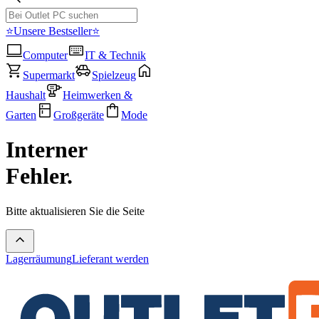
⭐Unsere Bestseller⭐
Computer
IT & Technik
Supermarkt
Spielzeug
Haushalt
Heimwerken &
Garten
Großgeräte
Mode
Interner
Fehler.
Bitte aktualisieren Sie die Seite
Lagerräumung
Lieferant werden