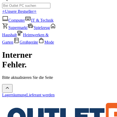
⭐Unsere Bestseller⭐
Computer
IT & Technik
Supermarkt
Spielzeug
Haushalt
Heimwerken &
Garten
Großgeräte
Mode
Interner
Fehler.
Bitte aktualisieren Sie die Seite
Lagerräumung
Lieferant werden