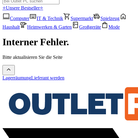
⭐Unsere Bestseller⭐
Computer
IT & Technik
Supermarkt
Spielzeug
Haushalt
Heimwerken & Garten
Großgeräte
Mode
Interner Fehler.
Bitte aktualisieren Sie die Seite
Lagerräumung
Lieferant werden