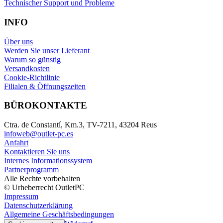
Technischer Support und Probleme
INFO
Über uns
Werden Sie unser Lieferant
Warum so günstig
Versandkosten
Cookie-Richtlinie
Filialen & Öffnungszeiten
BÜROKONTAKTE
Ctra. de Constantí, Km.3, TV-7211, 43204 Reus
infoweb@outlet-pc.es
Anfahrt
Kontaktieren Sie uns
Internes Informationssystem
Partnerprogramm
Alle Rechte vorbehalten
© Urheberrecht OutletPC
Impressum
Datenschutzerklärung
Allgemeine Geschäftsbedingungen