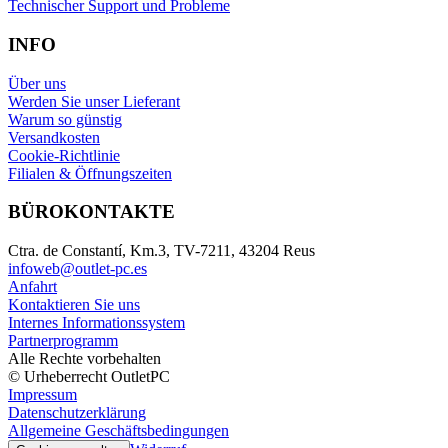
Technischer Support und Probleme
INFO
Über uns
Werden Sie unser Lieferant
Warum so günstig
Versandkosten
Cookie-Richtlinie
Filialen & Öffnungszeiten
BÜROKONTAKTE
Ctra. de Constantí, Km.3, TV-7211, 43204 Reus
infoweb@outlet-pc.es
Anfahrt
Kontaktieren Sie uns
Internes Informationssystem
Partnerprogramm
Alle Rechte vorbehalten
© Urheberrecht OutletPC
Impressum
Datenschutzerklärung
Allgemeine Geschäftsbedingungen