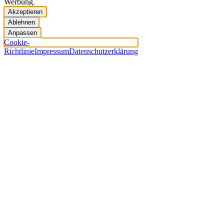
Werbung.
Akzeptieren
Ablehnen
Anpassen
Cookie-
Richtlinie
Impressum
Datenschutzerklärung