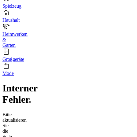
Spielzeug
Haushalt
Heimwerken
&
Garten
Großgeräte
Mode
Interner
Fehler.
Bitte
aktualisieren
Sie
die
Seite