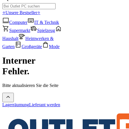
⭐Unsere Bestseller⭐
Computer
IT & Technik
Supermarkt
Spielzeug
Haushalt
Heimwerken &
Garten
Großgeräte
Mode
Interner
Fehler.
Bitte aktualisieren Sie die Seite
Lagerräumung
Lieferant werden