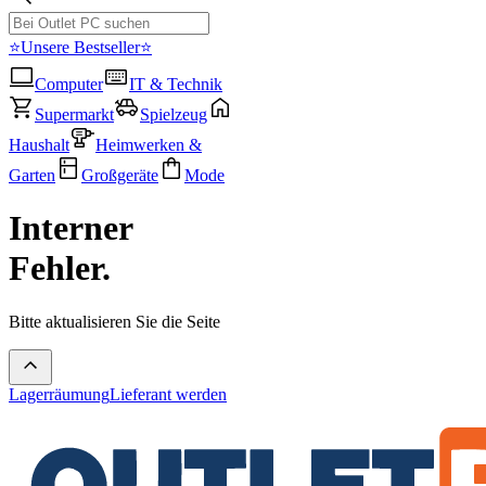
⭐Unsere Bestseller⭐
Computer
IT & Technik
Supermarkt
Spielzeug
Haushalt
Heimwerken &
Garten
Großgeräte
Mode
Interner
Fehler.
Bitte aktualisieren Sie die Seite
Lagerräumung
Lieferant werden