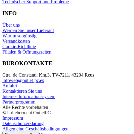
Technischer Support und Probleme
INFO
Über uns
Werden Sie unser Lieferant
Warum so günstig
Versandkosten
Cookie-Richtlinie
Filialen & Öffnungszeiten
BÜROKONTAKTE
Ctra. de Constantí, Km.3, TV-7211, 43204 Reus
infoweb@outlet-pc.es
Anfahrt
Kontaktieren Sie uns
Internes Informationssystem
Partnerprogramm
Alle Rechte vorbehalten
© Urheberrecht OutletPC
Impressum
Datenschutzerklärung
Allgemeine Geschäftsbedingungen