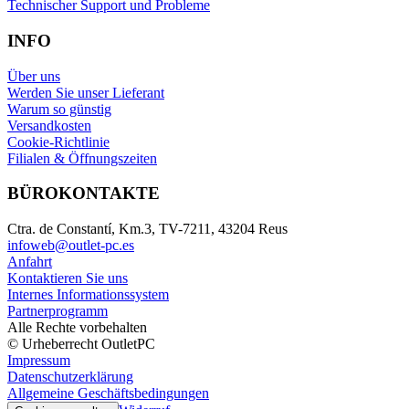
Technischer Support und Probleme
INFO
Über uns
Werden Sie unser Lieferant
Warum so günstig
Versandkosten
Cookie-Richtlinie
Filialen & Öffnungszeiten
BÜROKONTAKTE
Ctra. de Constantí, Km.3, TV-7211, 43204 Reus
infoweb@outlet-pc.es
Anfahrt
Kontaktieren Sie uns
Internes Informationssystem
Partnerprogramm
Alle Rechte vorbehalten
© Urheberrecht OutletPC
Impressum
Datenschutzerklärung
Allgemeine Geschäftsbedingungen