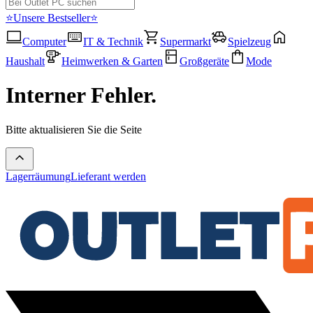
⭐Unsere Bestseller⭐
Computer
IT & Technik
Supermarkt
Spielzeug
Haushalt
Heimwerken & Garten
Großgeräte
Mode
Interner Fehler.
Bitte aktualisieren Sie die Seite
Lagerräumung
Lieferant werden