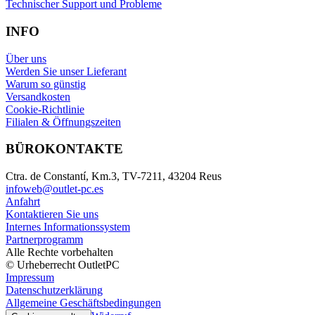
Technischer Support und Probleme
INFO
Über uns
Werden Sie unser Lieferant
Warum so günstig
Versandkosten
Cookie-Richtlinie
Filialen & Öffnungszeiten
BÜROKONTAKTE
Ctra. de Constantí, Km.3, TV-7211, 43204 Reus
infoweb@outlet-pc.es
Anfahrt
Kontaktieren Sie uns
Internes Informationssystem
Partnerprogramm
Alle Rechte vorbehalten
© Urheberrecht OutletPC
Impressum
Datenschutzerklärung
Allgemeine Geschäftsbedingungen