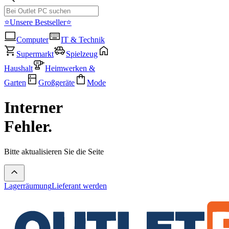
⭐Unsere Bestseller⭐
Computer
IT & Technik
Supermarkt
Spielzeug
Haushalt
Heimwerken &
Garten
Großgeräte
Mode
Interner
Fehler.
Bitte aktualisieren Sie die Seite
Lagerräumung
Lieferant werden