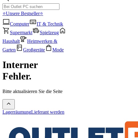
⭐Unsere Bestseller⭐
Computer
IT & Technik
Supermarkt
Spielzeug
Haushalt
Heimwerken &
Garten
Großgeräte
Mode
Interner
Fehler.
Bitte aktualisieren Sie die Seite
Lagerräumung
Lieferant werden