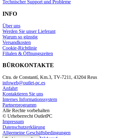
Technischer Support und Probleme
INFO
Über uns
Werden Sie unser Lieferant
Warum so günstig
Versandkosten
Cookie-Richtlinie
Filialen & Öffnungszeiten
BÜROKONTAKTE
Ctra. de Constantí, Km.3, TV-7211, 43204 Reus
infoweb@outlet-pc.es
Anfahrt
Kontaktieren Sie uns
Internes Informationssystem
Partnerprogramm
Alle Rechte vorbehalten
© Urheberrecht OutletPC
Impressum
Datenschutzerklärung
Allgemeine Geschäftsbedingungen