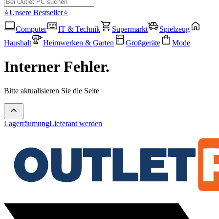
⭐Unsere Bestseller⭐
Computer
IT & Technik
Supermarkt
Spielzeug
Haushalt
Heimwerken & Garten
Großgeräte
Mode
Interner Fehler.
Bitte aktualisieren Sie die Seite
Lagerräumung
Lieferant werden