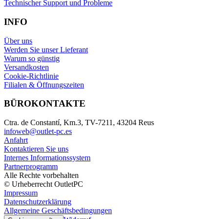
Technischer Support und Probleme
INFO
Über uns
Werden Sie unser Lieferant
Warum so günstig
Versandkosten
Cookie-Richtlinie
Filialen & Öffnungszeiten
BÜROKONTAKTE
Ctra. de Constantí, Km.3, TV-7211, 43204 Reus
infoweb@outlet-pc.es
Anfahrt
Kontaktieren Sie uns
Internes Informationssystem
Partnerprogramm
Alle Rechte vorbehalten
© Urheberrecht OutletPC
Impressum
Datenschutzerklärung
Allgemeine Geschäftsbedingungen