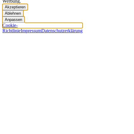
Werbung.
Akzeptieren
Ablehnen
Anpassen
Cookie-
Richtlinie
Impressum
Datenschutzerklärung