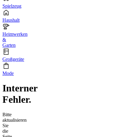
Spielzeug
Haushalt
Heimwerken
&
Garten
Großgeräte
Mode
Interner
Fehler.
Bitte
aktualisieren
Sie
die
Seite