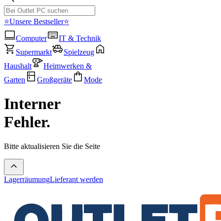
⭐Unsere Bestseller⭐
Computer
IT & Technik
Supermarkt
Spielzeug
Haushalt
Heimwerken &
Garten
Großgeräte
Mode
Interner
Fehler.
Bitte aktualisieren Sie die Seite
Lagerräumung
Lieferant werden