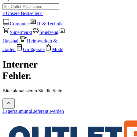
⭐Unsere Bestseller⭐
Computer
IT & Technik
Supermarkt
Spielzeug
Haushalt
Heimwerken &
Garten
Großgeräte
Mode
Interner
Fehler.
Bitte aktualisieren Sie die Seite
Lagerräumung
Lieferant werden