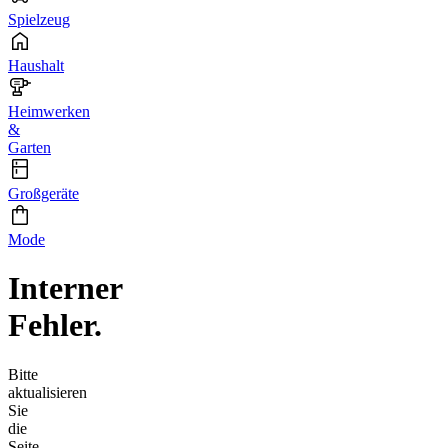
Spielzeug
Haushalt
Heimwerken
&
Garten
Großgeräte
Mode
Interner
Fehler.
Bitte
aktualisieren
Sie
die
Seite