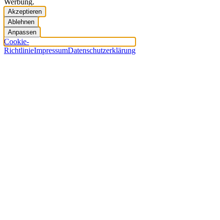
Werbung.
Akzeptieren
Ablehnen
Anpassen
Cookie-
Richtlinie
Impressum
Datenschutzerklärung