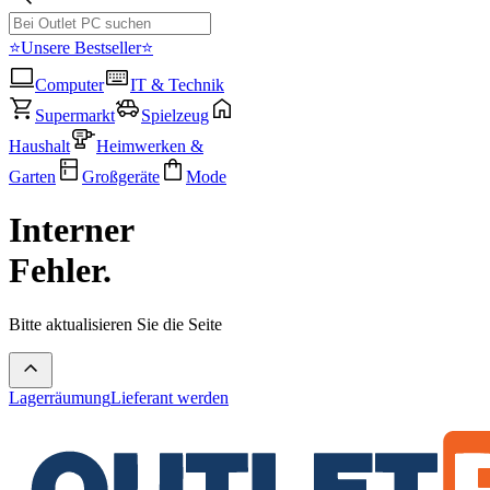
⭐Unsere Bestseller⭐
Computer
IT & Technik
Supermarkt
Spielzeug
Haushalt
Heimwerken &
Garten
Großgeräte
Mode
Interner
Fehler.
Bitte aktualisieren Sie die Seite
Lagerräumung
Lieferant werden