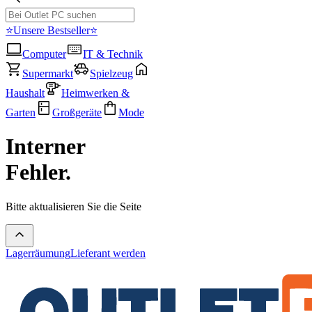
⭐Unsere Bestseller⭐
Computer
IT & Technik
Supermarkt
Spielzeug
Haushalt
Heimwerken &
Garten
Großgeräte
Mode
Interner
Fehler.
Bitte aktualisieren Sie die Seite
Lagerräumung
Lieferant werden