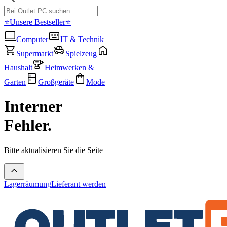
⭐Unsere Bestseller⭐
Computer
IT & Technik
Supermarkt
Spielzeug
Haushalt
Heimwerken &
Garten
Großgeräte
Mode
Interner
Fehler.
Bitte aktualisieren Sie die Seite
Lagerräumung
Lieferant werden