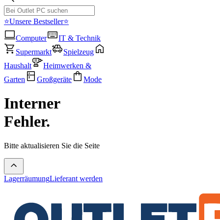
⭐Unsere Bestseller⭐
Computer
IT & Technik
Supermarkt
Spielzeug
Haushalt
Heimwerken &
Garten
Großgeräte
Mode
Interner
Fehler.
Bitte aktualisieren Sie die Seite
Lagerräumung
Lieferant werden