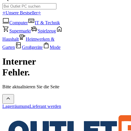
⭐Unsere Bestseller⭐
Computer
IT & Technik
Supermarkt
Spielzeug
Haushalt
Heimwerken &
Garten
Großgeräte
Mode
Interner
Fehler.
Bitte aktualisieren Sie die Seite
Lagerräumung
Lieferant werden