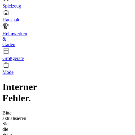
Spielzeug
Haushalt
Heimwerken
&
Garten
Großgeräte
Mode
Interner
Fehler.
Bitte
aktualisieren
Sie
die
Seite