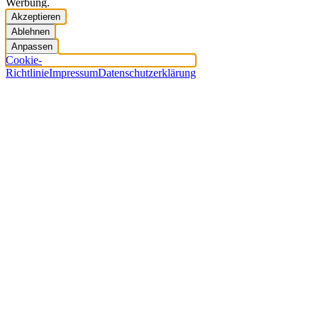
Werbung.
Akzeptieren
Ablehnen
Anpassen
Cookie-
Richtlinie
Impressum
Datenschutzerklärung