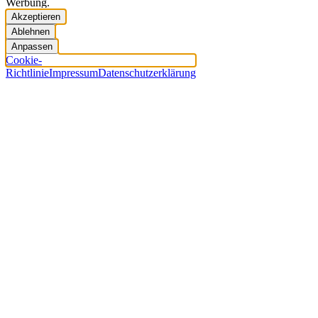
Werbung.
Akzeptieren
Ablehnen
Anpassen
Cookie-
Richtlinie
Impressum
Datenschutzerklärung