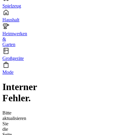
Spielzeug
Haushalt
Heimwerken
&
Garten
Großgeräte
Mode
Interner
Fehler.
Bitte
aktualisieren
Sie
die
Seite