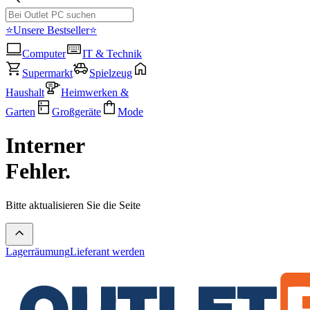
⭐Unsere Bestseller⭐
Computer
IT & Technik
Supermarkt
Spielzeug
Haushalt
Heimwerken &
Garten
Großgeräte
Mode
Interner
Fehler.
Bitte aktualisieren Sie die Seite
Lagerräumung
Lieferant werden