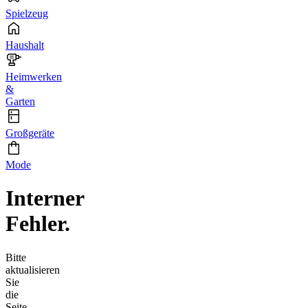
Spielzeug
Haushalt
Heimwerken
&
Garten
Großgeräte
Mode
Interner
Fehler.
Bitte
aktualisieren
Sie
die
Seite