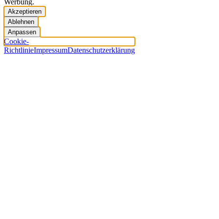
Werbung.
Akzeptieren
Ablehnen
Anpassen
Cookie-
Richtlinie
Impressum
Datenschutzerklärung