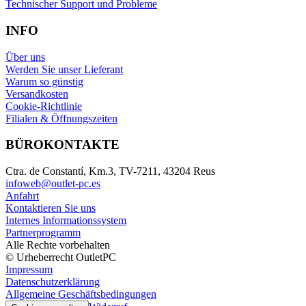
Technischer Support und Probleme
INFO
Über uns
Werden Sie unser Lieferant
Warum so günstig
Versandkosten
Cookie-Richtlinie
Filialen & Öffnungszeiten
BÜROKONTAKTE
Ctra. de Constantí, Km.3, TV-7211, 43204 Reus
infoweb@outlet-pc.es
Anfahrt
Kontaktieren Sie uns
Internes Informationssystem
Partnerprogramm
Alle Rechte vorbehalten
© Urheberrecht OutletPC
Impressum
Datenschutzerklärung
Allgemeine Geschäftsbedingungen