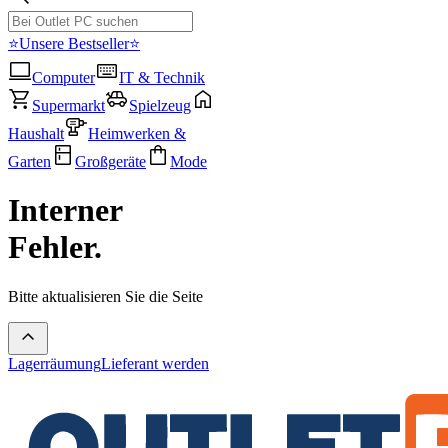
⭐Unsere Bestseller⭐
Computer
IT & Technik
Supermarkt
Spielzeug
Haushalt
Heimwerken &
Garten
Großgeräte
Mode
Interner
Fehler.
Bitte aktualisieren Sie die Seite
Lagerräumung
Lieferant werden